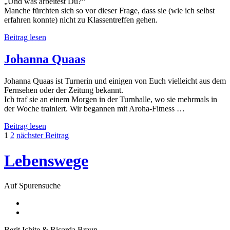
„Und was arbeitest Du?“
Manche fürchten sich so vor dieser Frage, dass sie (wie ich selbst
erfahren konnte) nicht zu Klassentreffen gehen.
Ulrike
Beitrag lesen
Kort
Johanna Quaas
Johanna Quaas ist Turnerin und einigen von Euch vielleicht aus dem
Fernsehen oder der Zeitung bekannt.
Ich traf sie an einem Morgen in der Turnhalle, wo sie mehrmals in
der Woche trainiert. Wir begannen mit Aroha-Fitness …
Johanna
Beitrag lesen
Beitragsnavigation
Quaas
1
2
nächster Beitrag
Lebenswege
Auf Spurensuche
facebook
email
Berit Ichite & Ricarda Braun