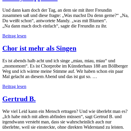
Und dann kam doch der Tag, an dem sie mit ihrer Freundin
zusammen saß und diese fragte: „Was machst Du denn gerne?“ „Na,
Du weißt schon“, antwortete Mandy. „was mit Blumen“.
„Na dann mach doch einfach“, sagte die Freundin zu ihr.
Mandy
Beitrag lesen
Rupprecht
Chor ist mehr als Singen
Es ist abends halb acht und ich singe „miau, miau, miau“ und
„momomom“. Es ist Chorprobe im Künstlerhaus 188 am Böllberger
Weg und ich wärme meine Stimme auf. Wir haben schon ein paar
Mal gelacht an diesem Abend und das ist gut so. …
Chor
Beitrag lesen
ist
mehr
Gertrud B.
als
Singen
Wie viel Leid kann ein Mensch ertragen? Und wie überlebt man es?
„Ich habe mich mit allem abfinden müssen“, sagt Gertrud B. und
irgendwann versteht man, dass sie wahrscheinlich auch nur
überlebte, weil sie einsteckte, ohne direkten Widerstand zu leisten.